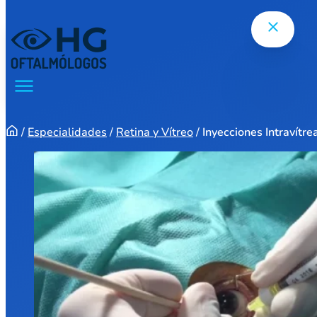
Saltar al contenido principal
Saltar al pie de página
/
Especialidades
/
Retina y Vítreo
/
Inyecciones Intravítre