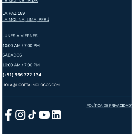
LA MOLINA 15026
LA PAZ 189
LA MOLINA, LIMA, PERÚ
LUNES A VIERNES
10:00 AM / 7:00 PM
SÁBADOS
10:00 AM / 7:00 PM
(+51) 966 722 134
HOLA@HGOFTALMOLOGOS.COM
POLÍTICA DE PRIVACIDAD
T