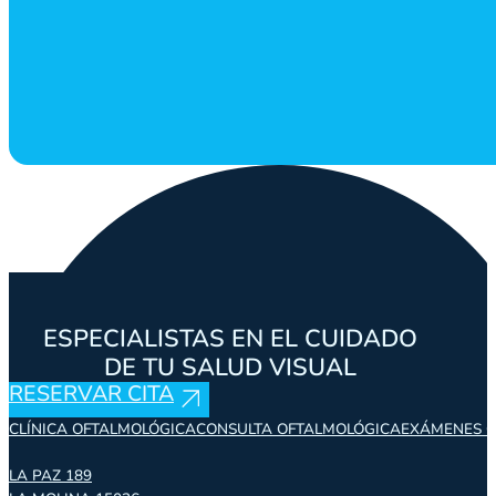
ESPECIALISTAS EN EL CUIDADO
DE TU SALUD VISUAL
RESERVAR CITA
CLÍNICA OFTALMOLÓGICA
CONSULTA OFTALMOLÓGICA
EXÁMENES O
LA PAZ 189