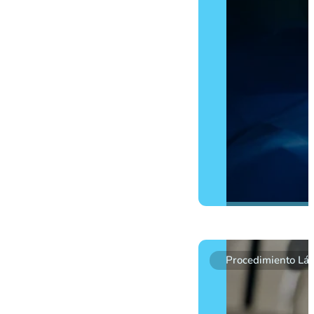
VITRECTOMÍA
Procedimiento Lás
La vitrectomía es una cirugí
desgarros, y así mejorar la v