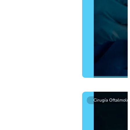
CIRUGÍA DE DESPREN
Cirugía Oftalmoló
El desprendimiento de retina
separando la retina de su b