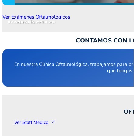
Ver Exámenes Oftalmológicos
ECOGRAFÍA OCULAR
CONTAMOS CON LO
En nuestra Clínica Oftalmológica, trabajamos para brin
que tengas a
OFT
Ver Staff Médico