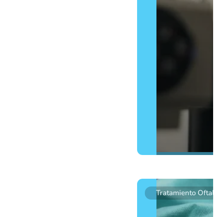
FOTOCOAGULACIÓN 
Tratamiento Oftal
La fotocoagulación láser es
y la pérdida de visión en af