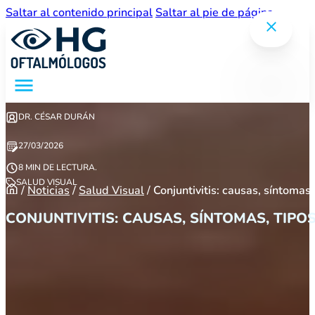
Saltar al contenido principal
Saltar al pie de página
DR. CÉSAR DURÁN
27/03/2026
8 MIN DE LECTURA.
SALUD VISUAL
/
Noticias
/
Salud Visual
/
Conjuntivitis: causas, síntomas,
CONJUNTIVITIS: CAUSAS, SÍNTOMAS, TIPO