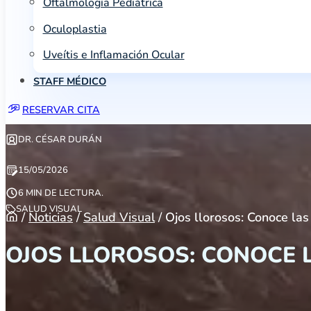
Oftalmología Pediátrica
Oculoplastia
Uveítis e Inflamación Ocular
STAFF MÉDICO
RESERVAR CITA
DR. CÉSAR DURÁN
15/05/2026
6 MIN DE LECTURA.
SALUD VISUAL
/
Noticias
/
Salud Visual
/
Ojos llorosos: Conoce la
OJOS LLOROSOS: CONOCE 