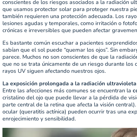
conscientes de los riesgos asociados a la radiación u
que usamos protector solar para proteger nuestra piel
también requieren una protección adecuada. Los ra
lesiones agudas y temporales, como irritación o fotof
crónicas e irreversibles que pueden afectar gravement
Es bastante común escuchar a pacientes sorprendidos
sabían que el sol puede “quemar los ojos”. Sin emba
parece. Muchos no son conscientes de que la radiación
que no se trata únicamente de un riesgo durante los dí
rayos UV siguen afectando nuestros ojos.
La exposición prolongada a la radiación ultraviolet
Entre las afecciones más comunes se encuentran la
c
cristalino del ojo que puede llevar a la pérdida de vis
parte central de la retina que afecta la visión centra
ocular (queratitis actínica) pueden ocurrir tras una ex
enrojecimiento y sensibilidad.