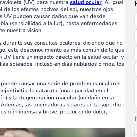
ltravioleta (UV) para nuestra
salud ocular
. Al igual
 de los efectos nocivos del sol, nuestros ojos
yos UV pueden causar daños que van desde
obia (sensibilidad a la luz), hasta enfermedades
e nuestra visión.
 durante sus consultas oculares, diciendo que no
rgo, este desconocimiento es más común de lo que
 UV tiene un impacto directo en la salud ocular, y
as soleados. Incluso en días nublados o fríos, los
a puede causar una serie de problemas oculares
.
onjuntivitis
, la
catarata
(una opacidad en el
ión) y la
degeneración macular
(un daño en la
l). Además, las quemaduras solares en la superficie
posición intensa y breve, produciendo dolor,
(