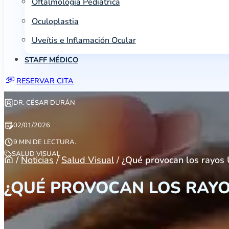
Oftalmología Pediátrica
Oculoplastia
Uveítis e Inflamación Ocular
STAFF MÉDICO
RESERVAR CITA
DR. CÉSAR DURÁN
02/01/2026
9 MIN DE LECTURA.
SALUD VISUAL
/
Noticias
/
Salud Visual
/
¿Qué provocan los rayos 
¿QUÉ PROVOCAN LOS RAYO