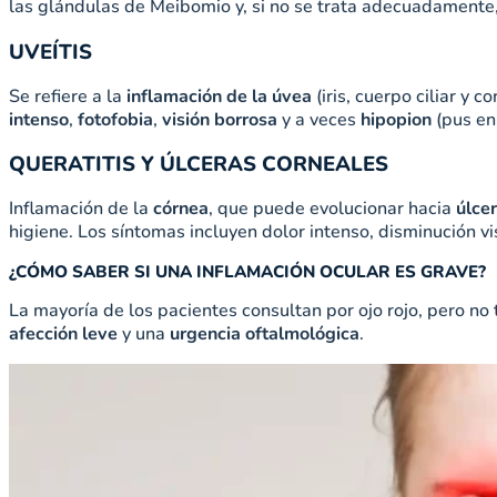
las glándulas de Meibomio y, si no se trata adecuadamente, 
UVEÍTIS
Se refiere a la
inflamación de la úvea
(iris, cuerpo ciliar y
intenso
,
fotofobia
,
visión borrosa
y a veces
hipopion
(pus en
QUERATITIS Y ÚLCERAS CORNEALES
Inflamación de la
córnea
, que puede evolucionar hacia
úlce
higiene. Los síntomas incluyen dolor intenso, disminución vi
¿CÓMO SABER SI UNA INFLAMACIÓN OCULAR ES GRAVE?
La mayoría de los pacientes consultan por ojo rojo, pero no
afección leve
y una
urgencia oftalmológica
.