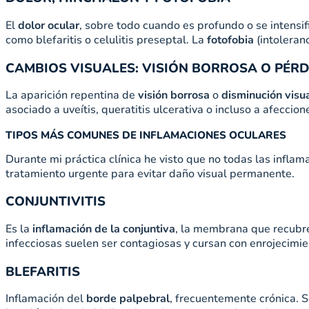
El
dolor ocular
, sobre todo cuando es profundo o se intensif
como blefaritis o celulitis preseptal. La
fotofobia
(intoleran
CAMBIOS VISUALES: VISIÓN BORROSA O PÉRD
La aparición repentina de
visión borrosa
o
disminución visua
asociado a uveítis, queratitis ulcerativa o incluso a afeccion
TIPOS MÁS COMUNES DE INFLAMACIONES OCULARES
Durante mi práctica clínica he visto que no todas las infla
tratamiento urgente para evitar daño visual permanente.
CONJUNTIVITIS
Es la
inflamación de la conjuntiva
, la membrana que recubre 
infecciosas suelen ser contagiosas y cursan con enrojecimie
BLEFARITIS
Inflamación del
borde palpebral
, frecuentemente crónica. 