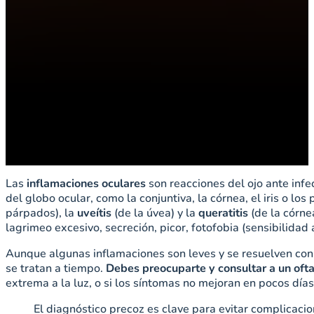
Las
inflamaciones oculares
son reacciones del ojo ante inf
del globo ocular, como la conjuntiva, la córnea, el iris o l
párpados), la
uveítis
(de la úvea) y la
queratitis
(de la córne
lagrimeo excesivo, secreción, picor, fotofobia (sensibilidad 
Aunque algunas inflamaciones son leves y se resuelven con 
se tratan a tiempo.
Debes preocuparte y consultar a un oft
extrema a la luz, o si los síntomas no mejoran en pocos días
El diagnóstico precoz es clave para evitar complicacio